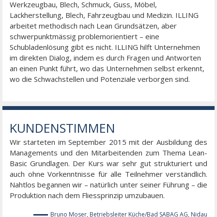
Werkzeugbau, Blech, Schmuck, Guss, Möbel,
Lackherstellung, Blech, Fahrzeugbau und Medizin. ILLING
arbeitet methodisch nach Lean Grundsätzen, aber
schwerpunktmässig problemorientiert – eine
Schubladenlösung gibt es nicht. ILLING hilft Unternehmen
im direkten Dialog, indem es durch Fragen und Antworten
an einen Punkt führt, wo das Unternehmen selbst erkennt,
wo die Schwachstellen und Potenziale verborgen sind.
KUNDENSTIMMEN
ent
Wir starteten im September 2015 mit der Ausbildung des
Ho
en.
Managements und den Mitarbeitenden zum Thema Lean-
we
des
Basic Grundlagen. Der Kurs war sehr gut strukturiert und
wi
aus
auch ohne Vorkenntnisse für alle Teilnehmer verständlich.
Ma
dem
Nahtlos begannen wir – natürlich unter seiner Führung – die
wu
en.
Produktion nach dem Fliessprinzip umzubauen.
Be
 in
bi
Bruno Moser, Betriebsleiter Küche/Bad SABAG AG, Nidau
Ab